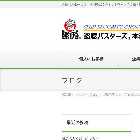
盗聴バスターズは、全国約120のネットワークで盗聴
個人のお客様
企
ブログ
HOME
»
ブログ
»
ブログ
»
盗撮調査スタッフ育成シ
最近の投稿
泣きたいのはどっち？