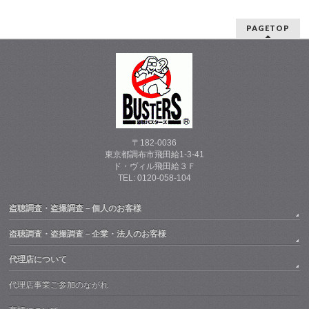
PAGETOP
〒182-0036
東京都調布市飛田給1-3-41
ド・ヴィル飛田給３Ｆ
TEL: 0120-058-104
盗聴調査・盗撮調査－個人のお客様
盗聴調査・盗撮調査－企業・法人のお客様
代理店について
代理店事業ご参加のながれ